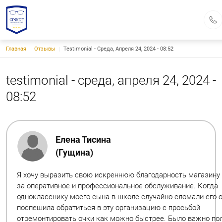
Строка навигации
Главная
Отзывы
Testimonial - Среда, Апреля 24, 2024 - 08:52
Cinkof
оптика & ремонт
Каталог
testimonial - среда, апреля 24, 2024 -
Услуги
Прайс
08:52
Оплата
FAQ
до/после
Отзывы
Елена Тисина
Контакты и офисы
(Гущина)
Заказать
Я хочу выразить свою искреннюю благодарность магазину
г. Новосибирск, ул. Новгородняя, дом 8
за оперативное и профессиональное обслуживание. Когда
г. Новосибирск, ул. Красина, дом 68
График работы:
однокласснику моего сына в школе случайно сломали его о
пн-пт с 10:00 до 19:00
сб,вс с 10:00 до 17:00
поспешила обратиться в эту организацию с просьбой
cinkof-optica@yandex.ru
отремонтировать очки как можно быстрее. Было важно по
8 (923) 133-30-40
8 (923) 118-86-86